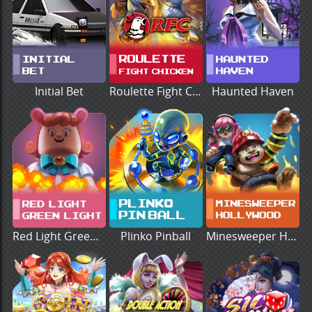
Initial Bet
Haunted Haven
Roulette Fight Chicken
Red Light Green Light
Plinko Pinball
Minesweeper Hollywood