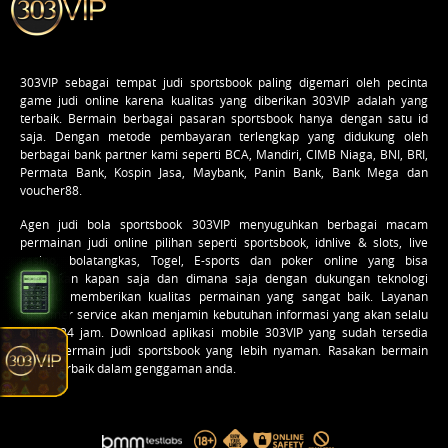
303VIP
sebagai tempat judi sportsbook paling digemari oleh pecinta
game judi online karena kualitas yang diberikan 303VIP adalah yang
terbaik. Bermain berbagai pasaran sportsbook hanya dengan satu id
saja. Dengan metode pembayaran terlengkap yang didukung oleh
berbagai bank partner kami seperti BCA, Mandiri, CIMB Niaga, BNI, BRI,
Permata Bank, Kospin Jasa, Maybank, Panin Bank, Bank Mega dan
voucher88.
Agen judi bola sportsbook 303VIP menyuguhkan berbagai macam
permainan
judi online
pilihan seperti sportsbook, idnlive & slots, live
casino, bolatangkas, Togel, E-sports dan poker online yang bisa
dimainkan kapan saja dan dimana saja dengan dukungan teknologi
terbaru memberikan kualitas permainan yang sangat baik. Layanan
customer service akan menjamin kebutuhan informasi yang akan selalu
online 24 jam. Download aplikasi mobile 303VIP yang sudah tersedia
untuk bermain judi sportsbook yang lebih nyaman. Rasakan bermain
game terbaik dalam genggaman anda.