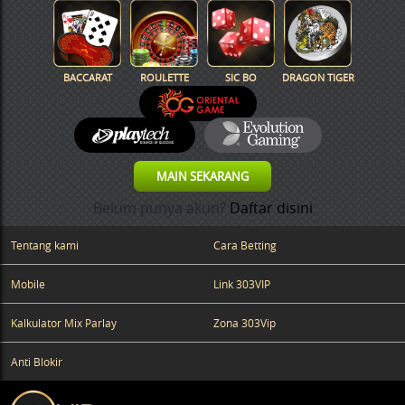
BACCARAT
ROULETTE
SIC BO
DRAGON TIGER
MAIN SEKARANG
Belum punya akun?
Daftar disini
Tentang kami
Cara Betting
Mobile
Link 303VIP
Kalkulator Mix Parlay
Zona 303Vip
Anti Blokir